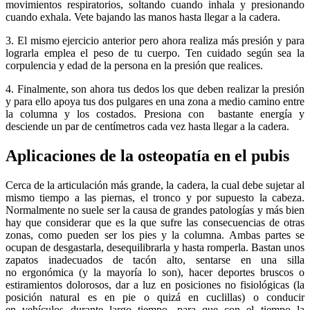
movimientos respiratorios, soltando cuando inhala y presionando
cuando exhala. Vete bajando las manos hasta llegar a la cadera.
3. El mismo ejercicio anterior pero ahora realiza más presión y para
lograrla emplea el peso de tu cuerpo. Ten cuidado según sea la
corpulencia y edad de la persona en la presión que realices.
4. Finalmente, son ahora tus dedos los que deben realizar la presión
y para ello apoya tus dos pulgares en una zona a medio camino entre
la columna y los costados. Presiona con bastante energía y
desciende un par de centímetros cada vez hasta llegar a la cadera.
Aplicaciones de la osteopatía en el pubis
Cerca de la articulación más grande, la cadera, la cual debe sujetar al
mismo tiempo a las piernas, el tronco y por supuesto la cabeza.
Normalmente no suele ser la causa de grandes patologías y más bien
hay que considerar que es la que sufre las consecuencias de otras
zonas, como pueden ser los pies y la columna. Ambas partes se
ocupan de desgastarla, desequilibrarla y hasta romperla. Bastan unos
zapatos inadecuados de tacón alto, sentarse en una silla
no ergonómica (y la mayoría lo son), hacer deportes bruscos o
estiramientos dolorosos, dar a luz en posiciones no fisiológicas (la
posición natural es en pie o quizá en cuclillas) o conducir
en vehículos durante largo tiempo, para que con el tiempo la